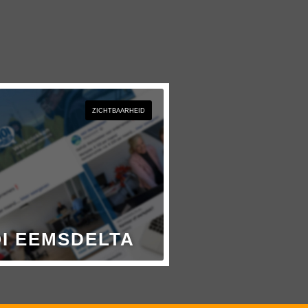
ZICHTBAARHEID
I EEMSDELTA