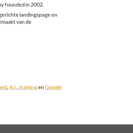
ny founded in 2002.
s gerichte landingspage en
gemaakt van de
heid
,
A.I.
,
training
en
Google