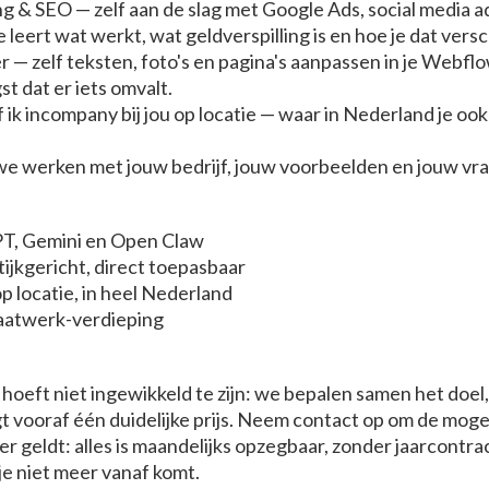
g & SEO — zelf aan de slag met Google Ads, social media a
 leert wat werkt, wat geldverspilling is en hoe je dat versch
— zelf teksten, foto's en pagina's aanpassen in je Webfl
st dat er iets omvalt.
ik incompany bij jou op locatie — waar in Nederland je ook 
 we werken met jouw bedrijf, jouw voorbeelden en jouw vr
T, Gemini en Open Claw
tijkgericht, direct toepasbaar
 locatie, in heel Nederland
maatwerk-verdieping
 hoeft niet ingewikkeld te zijn: we bepalen samen het doe
jgt vooraf één duidelijke prijs. Neem contact op om de mog
er geldt: alles is maandelijks opzegbaar, zonder jaarcontra
je niet meer vanaf komt.