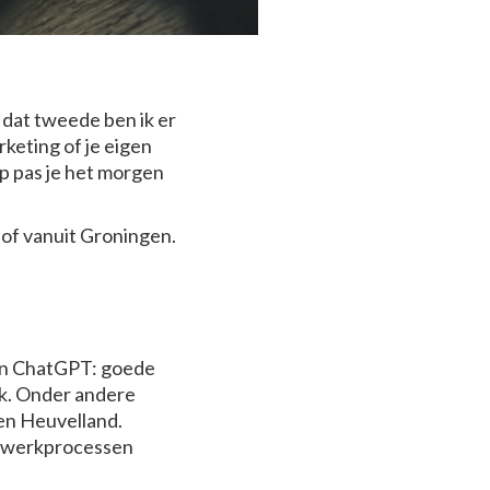
 dat tweede ben ik er
rketing of je eigen
op pas je het morgen
— of vanuit Groningen.
 en ChatGPT: goede
erk. Onder andere
en Heuvelland.
en werkprocessen