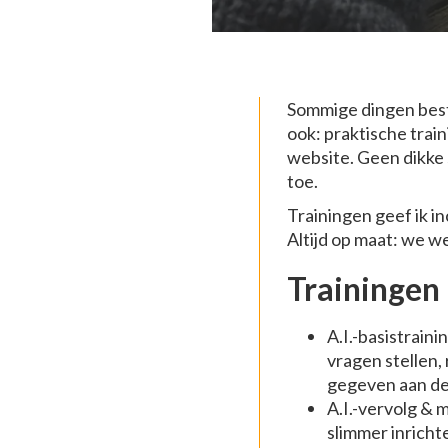
Sommige dingen beste
ook: praktische train
website. Geen dikke 
toe.
Trainingen geef ik in
Altijd op maat: we w
Trainingen
A.I.-basistrain
vragen stellen,
gegeven aan de
A.I.-vervolg & 
slimmer inricht