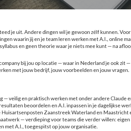
ed je uit. Andere dingen wil je gewoon zélf kunnen. Voor
ingen waarin jij en je team leren werken met A.I., online ma
syllabus en geen theorie waar je niets mee kunt — na aflo
company bij jou op locatie — waar in Nederland je ook zit 
erken met jouw bedrijf, jouw voorbeelden en jouw vragen.
ing — veilig en praktisch werken met onder andere Claude
 resultaten beoordelen en A.I. inpassen in je dagelijkse w
 Huisartsenposten Zaanstreek Waterland en Maastricht 
maatwerk — verdieping voor teams die verder willen: eig
en met A.I., toegespitst op jouw organisatie.