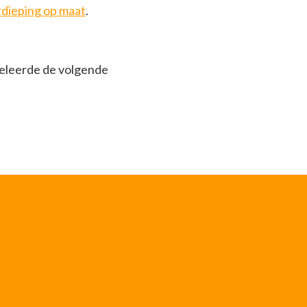
rdieping op maat
.
geleerde de volgende