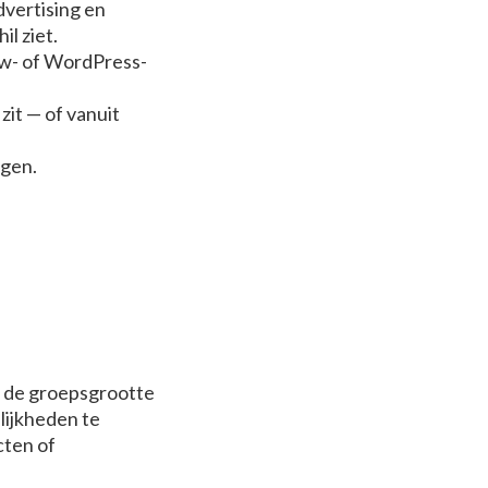
dvertising en
il ziet.
ow- of WordPress-
zit — of vanuit
agen.
l, de groepsgrootte
elijkheden te
cten of