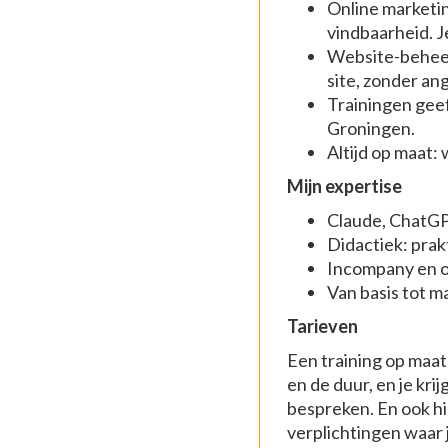
Online marketin
vindbaarheid. Je
Website-beheer 
site, zonder ang
Trainingen geef 
Groningen.
Altijd op maat:
Mijn expertise
Claude, ChatGP
Didactiek: prak
Incompany en op
Van basis tot 
Tarieven
Een training op maat
en de duur, en je kri
bespreken. En ook hi
verplichtingen waar 