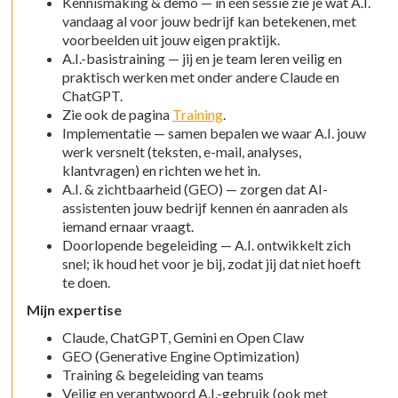
Kennismaking & demo — in één sessie zie je wat A.I.
vandaag al voor jouw bedrijf kan betekenen, met
voorbeelden uit jouw eigen praktijk.
A.I.-basistraining — jij en je team leren veilig en
praktisch werken met onder andere Claude en
ChatGPT.
Zie ook de pagina
Training
.
Implementatie — samen bepalen we waar A.I. jouw
werk versnelt (teksten, e-mail, analyses,
klantvragen) en richten we het in.
A.I. & zichtbaarheid (GEO) — zorgen dat AI-
assistenten jouw bedrijf kennen én aanraden als
iemand ernaar vraagt.
Doorlopende begeleiding — A.I. ontwikkelt zich
snel; ik houd het voor je bij, zodat jij dat niet hoeft
te doen.
Mijn expertise
Claude, ChatGPT, Gemini en Open Claw
GEO (Generative Engine Optimization)
Training & begeleiding van teams
Veilig en verantwoord A.I.-gebruik (ook met