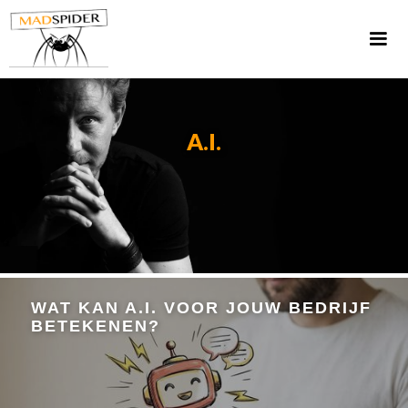
A.I.
WAT KAN A.I. VOOR JOUW BEDRIJF
BETEKENEN?