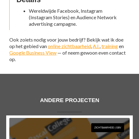
Wereldwijde Facebook, Instagram
(Instagram Stories) en Audience Network
advertising campagne.
Ook zoiets nodig voor jouw bedrijf? Bekijk wat ik doe
op het gebied van
online zichtbaarheid
,
A.I.
,
training
en
Google Business View
— of neem gewoon even contact
op.
ANDERE PROJECTEN
ZICHTBAARHEID | GBV