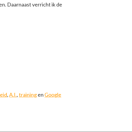
en. Daarnaast verricht ik de
heid
,
A.I.
,
training
en
Google