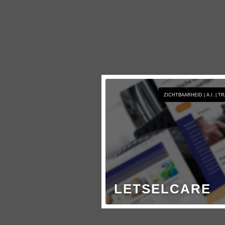
ZICHTBAARHEID | A.I. | T
LETSELCARE