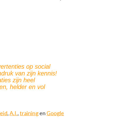
rtenties op social
druk van zijn kennis!
ties zijn heel
n, helder en vol
heid
,
A.I.
,
training
en
Google