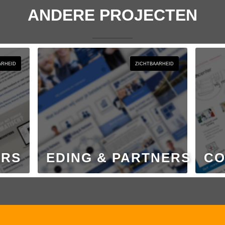
ANDERE PROJECTEN
ARHEID
ZICHTBAARHEID
ERS
EDING & PARTNERS
CO