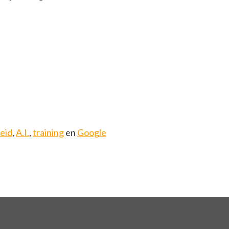
heid
,
A.I.
,
training
en
Google