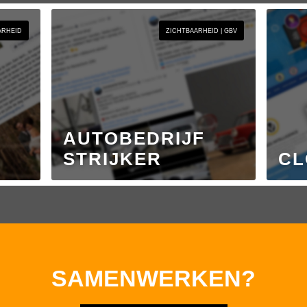
ARHEID
ZICHTBAARHEID | GBV
AUTOBEDRIJF
STRIJKER
CL
SAMENWERKEN?