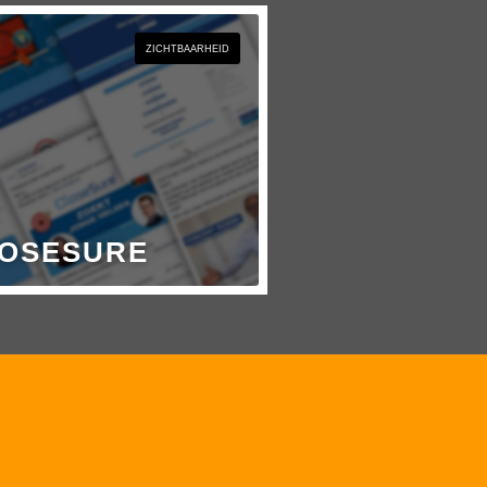
ZICHTBAARHEID
OSESURE