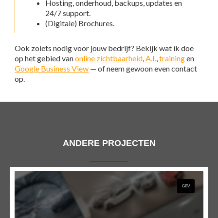
Hosting, onderhoud, backups, updates en
24/7 support.
(Digitale) Brochures.
Ook zoiets nodig voor jouw bedrijf? Bekijk wat ik doe
op het gebied van
online zichtbaarheid
,
A.I.
,
training
en
Google Business View
— of neem gewoon even contact
op.
ANDERE PROJECTEN
GBV