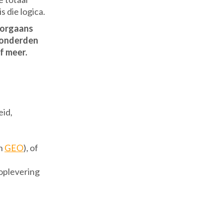
s die logica.
oorgaans
 honderden
f meer.
eid,
en
GEO
), of
 oplevering