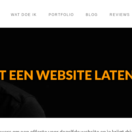
WAT DOE IK
PORTFOLIO
BLOG
REVIEWS
T EEN WEBSITE LATE
wers om een offerte voor dezelfde website en je krijgt dri