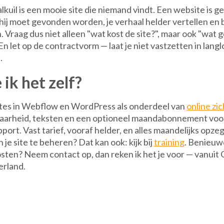
lkuil is een mooie site die niemand vindt. Een website is g
ij moet gevonden worden, je verhaal helder vertellen en 
 Vraag dus niet alleen "wat kost de site?", maar ook "wat 
 En let op de contractvorm — laat je niet vastzetten in lan
.
ik het zelf?
tes in Webflow en WordPress als onderdeel van
online zi
dbaarheid, teksten en een optioneel maandabonnement voor
ort. Vast tarief, vooraf helder, en alles maandelijks opzeg
en je site te beheren? Dat kan ook: kijk bij
training
. Benieuw
sten? Neem contact op, dan reken ik het je voor — vanuit
erland.