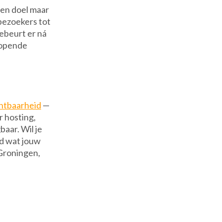
een doel maar
bezoekers tot
gebeurt er ná
glopende
chtbaarheid
—
 hosting,
baar. Wil je
d wat jouw
 Groningen,