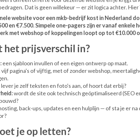
edragen. Dat is geen willekeur — er zit logica achter. Hier i
nele website voor een mkb-bedrijf kost in Nederland d
500 en €7.500. Simpele one-pagers zijn er vanaf enkele
erk met webshop of koppelingen loopt op tot €10.000 o
 het prijsverschil in?
:
een sjabloon invullen of een eigen ontwerp op maat.
:
vijf pagina's of vijftig, met of zonder webshop, meertaligh
gen.
lever je zelf teksten en foto's aan, of hoort dat erbij?
heid:
wordt de site ook technisch geóptimaliseerd (SEO 
ebouwd?
osting, back-ups, updates en een hulplijn — of sta je er na
or?
et je op letten?