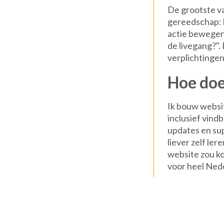
De grootste va
gereedschap: h
actie bewegen.
de livegang?".
verplichtingen
Hoe doe 
Ik bouw websi
inclusief vin
updates en supp
liever zelf ler
website zou ko
voor heel Ned