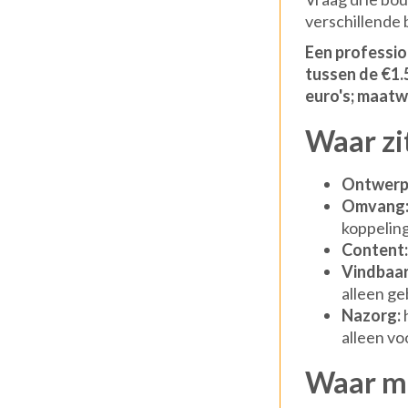
verschillende b
Een professio
tussen de €1.
euro's; maatw
Waar zit
Ontwerp
Omvang
koppelin
Content:
Vindbaar
alleen g
Nazorg:
h
alleen vo
Waar mo