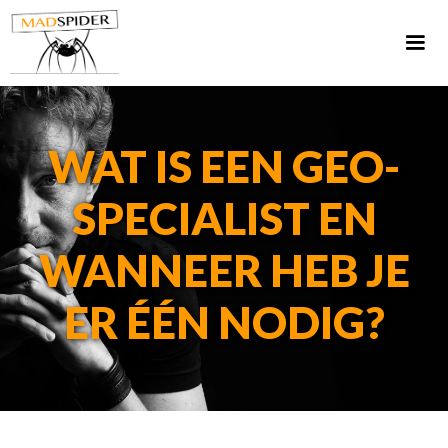
WAT IS EEN GEO-
SPECIALIST EN
WANNEER HEB JE
ER ÉÉN NODIG?